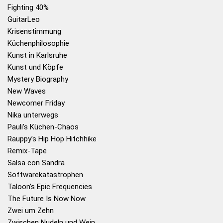
Fighting 40%
GuitarLeo
Krisenstimmung
Küchenphilosophie
Kunst in Karlsruhe
Kunst und Köpfe
Mystery Biography
New Waves
Newcomer Friday
Nika unterwegs
Pauli's Küchen-Chaos
Rauppy’s Hip Hop Hitchhike
Remix-Tape
Salsa con Sandra
Softwarekatastrophen
Taloon’s Epic Frequencies
The Future Is Now Now
Zwei um Zehn
Zwischen Nudeln und Wein