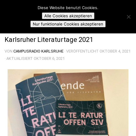
Campusradio Karlsruhe
Diese Website benutzt Cookies.
Skip to content
Alle Cookies akzeptieren
HUCH EIN BUCH
Nur funktionale Cookies akzeptieren
Karlsruher Literaturtage 2021
VON
CAMPUSRADIO KARLSRUHE
· VERÖFFENTLICHT
OKTOBER 4, 2021
· AKTUALISIERT
OKTOBER 6, 2021