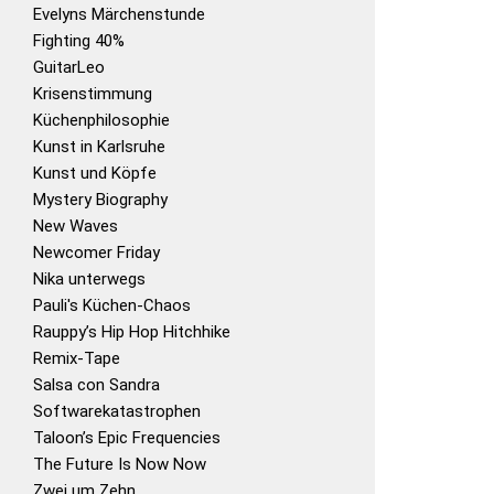
Evelyns Märchenstunde
Fighting 40%
GuitarLeo
Krisenstimmung
Küchenphilosophie
Kunst in Karlsruhe
Kunst und Köpfe
Mystery Biography
New Waves
Newcomer Friday
Nika unterwegs
Pauli's Küchen-Chaos
Rauppy’s Hip Hop Hitchhike
Remix-Tape
Salsa con Sandra
Softwarekatastrophen
Taloon’s Epic Frequencies
The Future Is Now Now
Zwei um Zehn