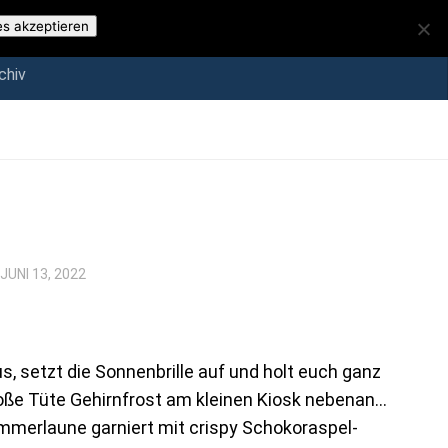
iv
es akzeptieren
chiv
JUNI 13, 2022
 setzt die Sonnenbrille auf und holt euch ganz
ße Tüte Gehirnfrost am kleinen Kiosk nebenan…
ommerlaune garniert mit crispy Schokoraspel-