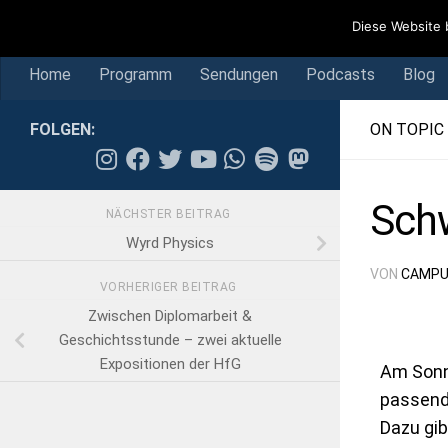
Home
Programm
Sendungen
Podcasts
Blog
Diese Website 
Skip to content
Home
Programm
Sendungen
Podcasts
Blog
FOLGEN:
ON TOPIC
Sch
NÄCHSTER BEITRAG
Wyrd Physics
VON
CAMPU
VORHERIGER BEITRAG
Zwischen Diplomarbeit &
Geschichtsstunde – zwei aktuelle
Expositionen der HfG
Am Sonnt
passend
Dazu gib