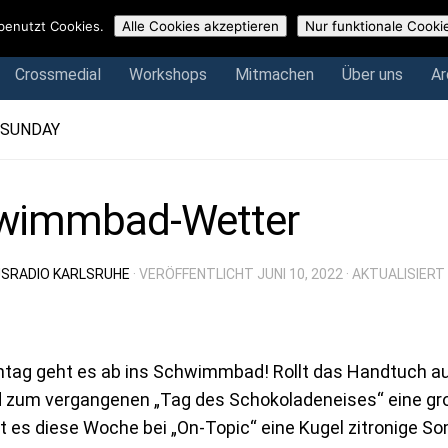
Crossmedial
Workshops
Mitmachen
Über uns
Arch
benutzt Cookies.
Alle Cookies akzeptieren
Nur funktionale Cooki
Crossmedial
Workshops
Mitmachen
Über uns
Ar
 SUNDAY
wimmbad-Wetter
SRADIO KARLSRUHE
· VERÖFFENTLICHT
JUNI 10, 2022
· AKTUALISIERT
ag geht es ab ins Schwimmbad! Rollt das Handtuch aus,
 zum vergangenen „Tag des Schokoladeneises“ eine gro
t es diese Woche bei „On-Topic“ eine Kugel zitronige S