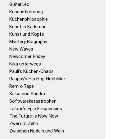
GuitarLeo
Krisenstimmung
Küchenphilosophie
Kunst in Karlsruhe
Kunst und Köpfe
Mystery Biography
New Waves
Newcomer Friday
Nika unterwegs
Pauli's Küchen-Chaos
Rauppy’s Hip Hop Hitchhike
Remix-Tape
Salsa con Sandra
Softwarekatastrophen
Taloon’s Epic Frequencies
The Future Is Now Now
Zwei um Zehn
Zwischen Nudeln und Wein