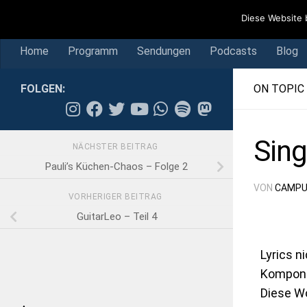
Home
Programm
Sendungen
Podcasts
Blog
Diese Website 
Skip to content
Home
Programm
Sendungen
Podcasts
Blog
FOLGEN:
ON TOPIC
Sing
NÄCHSTER BEITRAG
Pauli’s Küchen-Chaos – Folge 2
VON
CAMPU
VORHERIGER BEITRAG
GuitarLeo – Teil 4
Lyrics n
Kompone
Diese Wo