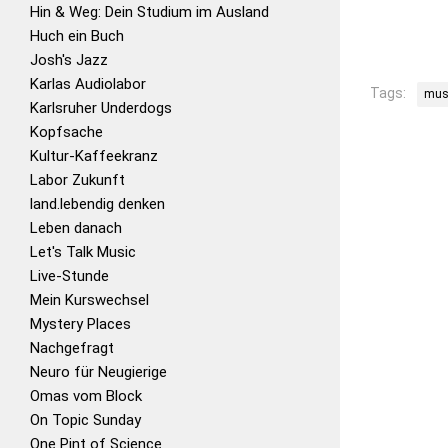
Hin & Weg: Dein Studium im Ausland
Huch ein Buch
Josh's Jazz
Karlas Audiolabor
Tags:
mus
Karlsruher Underdogs
Kopfsache
Kultur-Kaffeekranz
Labor Zukunft
land.lebendig denken
Leben danach
Let's Talk Music
Live-Stunde
Mein Kurswechsel
Mystery Places
Nachgefragt
Neuro für Neugierige
Omas vom Block
On Topic Sunday
One Pint of Science