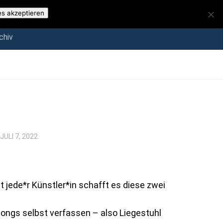
iv
es akzeptieren
chiv
JULI 7, 2022
t jede*r Künstler*in schafft es diese zwei
 Songs selbst verfassen – also Liegestuhl