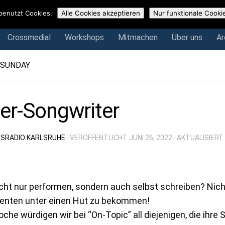
Crossmedial
Workshops
Mitmachen
Über uns
Arch
benutzt Cookies.
Alle Cookies akzeptieren
Nur funktionale Cooki
Crossmedial
Workshops
Mitmachen
Über uns
Ar
 SUNDAY
er-Songwriter
SRADIO KARLSRUHE
· VERÖFFENTLICHT
JUNI 26, 2022
· AKTUALISIERT
icht nur performen, sondern auch selbst schreiben? Nich
nten unter einen Hut zu bekommen!
che würdigen wir bei “On-Topic” all diejenigen, die ihre