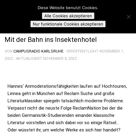
Campusradio Karlsruhe
Diese Website benutzt Cookies.
Skip to content
Alle Cookies akzeptieren
RECLAMNATION
Nur funktionale Cookies akzeptieren
Mit der Bahn ins Insektenhotel
VON
CAMPUSRADIO KARLSRUHE
· VERÖFFENTLICHT
NOVEMBER 1,
2022
· AKTUALISIERT
NOVEMBER 4, 2022
Hannes‘ Anmoderationsfähigkeiten laufen auf Hochtouren,
Linnea geht in München auf Reclam Suche und große
Literaturklassiker spiegeln tatsächlich moderne Probleme.
Verpasst nicht die neuste Folge ReclamNation bei der die
beiden Germanistik-Studierenden einander klassische
Literatur vorstellen und sich dabei vor so einige Rätsel…
Oder wüsstet ihr, um welche Werke es sich hier handelt?