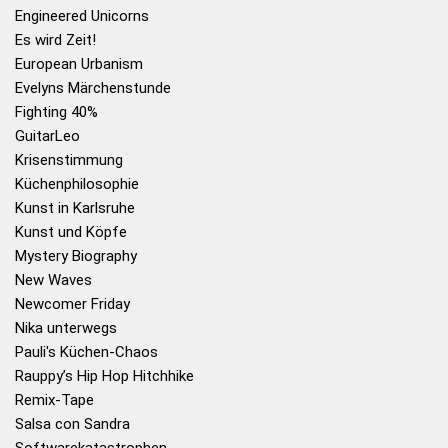
Engineered Unicorns
Es wird Zeit!
European Urbanism
Evelyns Märchenstunde
Fighting 40%
GuitarLeo
Krisenstimmung
Küchenphilosophie
Kunst in Karlsruhe
Kunst und Köpfe
Mystery Biography
New Waves
Newcomer Friday
Nika unterwegs
Pauli's Küchen-Chaos
Rauppy’s Hip Hop Hitchhike
Remix-Tape
Salsa con Sandra
Softwarekatastrophen