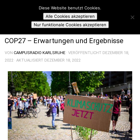
Campusradio Karlsruhe
Diese Website benutzt Cookies.
Skip to content
Alle Cookies akzeptieren
ZEITGEISCHT
Nur funktionale Cookies akzeptieren
COP27 – Erwartungen und Ergebnisse
VON
CAMPUSRADIO KARLSRUHE
· VERÖFFENTLICHT
DEZEMBER 18,
2022
· AKTUALISIERT
DEZEMBER 18, 2022