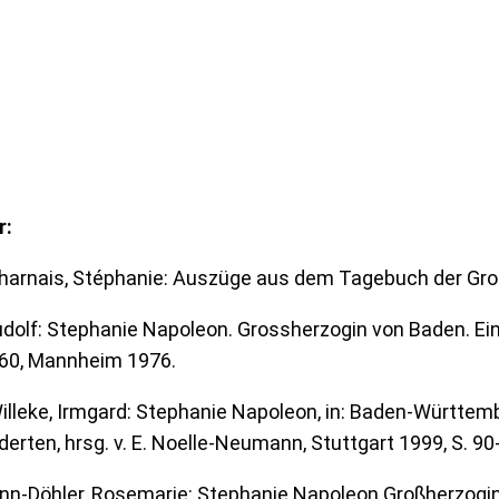
r:
harnais, Stéphanie: Auszüge aus dem Tagebuch der Gro
dolf: Stephanie Napoleon. Grossherzogin von Baden. E
60, Mannheim 1976.
illeke, Irmgard: Stephanie Napoleon, in: Baden-Württem
erten, hrsg. v. E. Noelle-Neumann, Stuttgart 1999, S. 90
n-Döhler, Rosemarie: Stephanie Napoleon Großherzogin