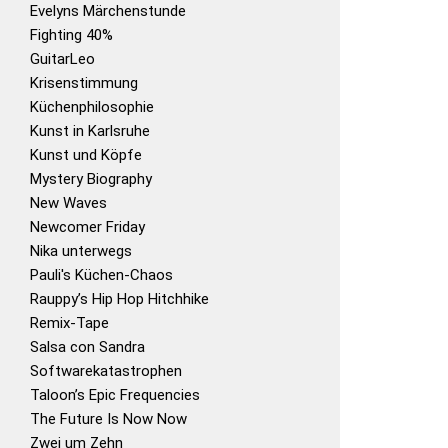
Evelyns Märchenstunde
Fighting 40%
GuitarLeo
Krisenstimmung
Küchenphilosophie
Kunst in Karlsruhe
Kunst und Köpfe
Mystery Biography
New Waves
Newcomer Friday
Nika unterwegs
Pauli's Küchen-Chaos
Rauppy’s Hip Hop Hitchhike
Remix-Tape
Salsa con Sandra
Softwarekatastrophen
Taloon’s Epic Frequencies
The Future Is Now Now
Zwei um Zehn