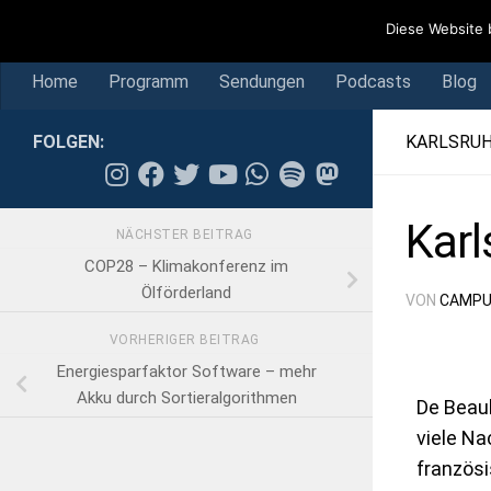
Home
Programm
Sendungen
Podcasts
Blog
Diese Website 
Skip to content
Home
Programm
Sendungen
Podcasts
Blog
FOLGEN:
KARLSRU
Karl
NÄCHSTER BEITRAG
COP28 – Klimakonferenz im
Ölförderland
VON
CAMPU
VORHERIGER BEITRAG
Energiesparfaktor Software – mehr
Akku durch Sortieralgorithmen
De Beauh
viele N
französi