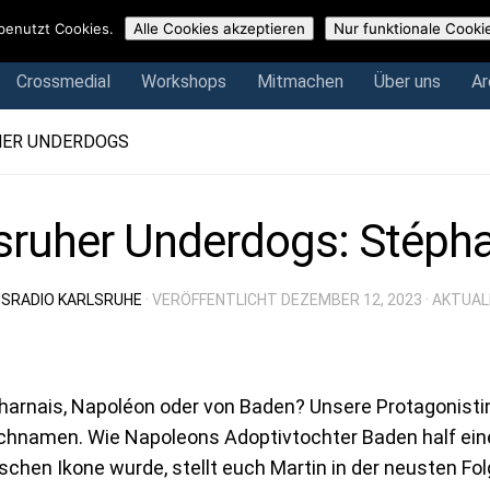
Crossmedial
Workshops
Mitmachen
Über uns
Arch
benutzt Cookies.
Alle Cookies akzeptieren
Nur funktionale Cooki
Crossmedial
Workshops
Mitmachen
Über uns
Ar
HER UNDERDOGS
sruher Underdogs: Stéph
SRADIO KARLSRUHE
· VERÖFFENTLICHT
DEZEMBER 12, 2023
· AKTUAL
arnais, Napoléon oder von Baden? Unsere Protagonistin
achnamen. Wie Napoleons Adoptivtochter Baden half ein
schen Ikone wurde, stellt euch Martin in der neusten Fo