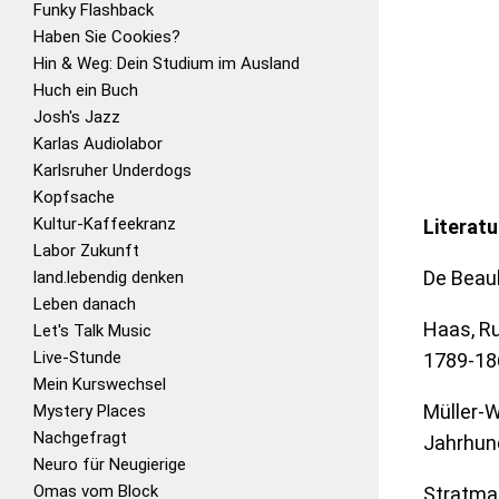
Funky Flashback
Haben Sie Cookies?
Hin & Weg: Dein Studium im Ausland
Huch ein Buch
Josh's Jazz
Karlas Audiolabor
Karlsruher Underdogs
Kopfsache
Kultur-Kaffeekranz
Literatu
Labor Zukunft
De Beau
land.lebendig denken
Leben danach
Haas, Ru
Let's Talk Music
Live-Stunde
1789-18
Mein Kurswechsel
Müller-W
Mystery Places
Nachgefragt
Jahrhund
Neuro für Neugierige
Omas vom Block
Stratman