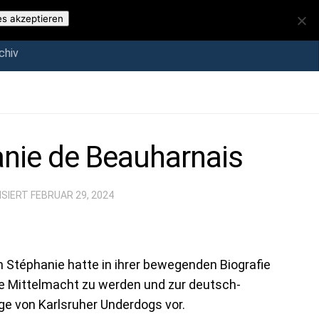
iv
es akzeptieren
chiv
anie de Beauharnais
ISIERT
FEBRUAR 29, 2024
 Stéphanie hatte in ihrer bewegenden Biografie
e Mittelmacht zu werden und zur deutsch-
lge von Karlsruher Underdogs vor.