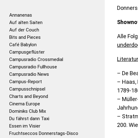
Donnerst
Annanenas
Showno
Auf alten Saiten
Auf der Couch
Alle Fol
Bits and Pieces
underdo
Café Babylon
Campusgeflüster
Literatu
Campusradio Crossmedial
Campusradio Fullhouse
– De Be
Campusradio News
– Haas, 
Campus-Report
Campusschnipsel
1789-18
Charts and Beyond
– Müller
Cinema Europe
Jahrhund
Dominiks Club Mix
– Stratm
Du fährst dann Taxi
200. Wie
Essen im Visier
Fruchtseccos Donnerstags-Disco