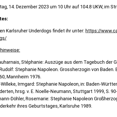
ag, 14. Dezember 2023 um 10 Uhr auf 104.8 UKW, im Str
tes:
gen Karlsruher Underdogs findet ihr unter:
https://www.ca
gs/
rhinweise:
auharnais, Stéphanie: Auszüge aus dem Tagebuch der Gr
Rudolf: Stephanie Napoleon. Grossherzogin von Baden. 
60, Mannheim 1976.
-Willeke, Irmgard: Stephanie Napoleon, in: Baden-Württ
erten, hrsg. v. E. Noelle-Neumann, Stuttgart 1999, S. 90
ann-Döhler, Rosemarie: Stephanie Napoleon Großherzog
derkehr ihres Geburtstages, Karlsruhe 1989.