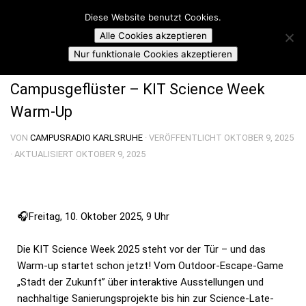
Campusradio Karlsruhe
Diese Website benutzt Cookies.
Skip to content
Alle Cookies akzeptieren
CAMPUSGEFLÜSTER
Nur funktionale Cookies akzeptieren
Campusgeflüster – KIT Science Week
Warm-Up
VON
CAMPUSRADIO KARLSRUHE
· VERÖFFENTLICHT
OKTOBER 9, 2025
· AKTUALISIERT
OKTOBER 9, 2025
🎧Freitag, 10. Oktober 2025, 9 Uhr
Die KIT Science Week 2025 steht vor der Tür – und das
Warm-up startet schon jetzt! Vom Outdoor-Escape-Game
„Stadt der Zukunft” über interaktive Ausstellungen und
nachhaltige Sanierungsprojekte bis hin zur Science-Late-