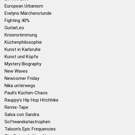
European Urbanism
Evelyns Märchenstunde
Fighting 40%
GuitarLeo
Krisenstimmung
Küchenphilosophie
Kunst in Karlsruhe
Kunst und Köpfe
Mystery Biography
New Waves
Newcomer Friday
Nika unterwegs
Pauli's Küchen-Chaos
Rauppy’s Hip Hop Hitchhike
Remix-Tape
Salsa con Sandra
Softwarekatastrophen
Taloon’s Epic Frequencies