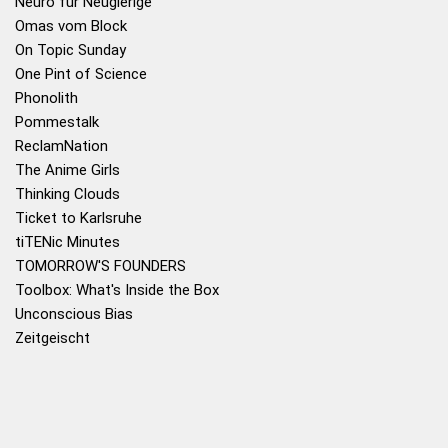
Neuro für Neugierige
Omas vom Block
On Topic Sunday
One Pint of Science
Phonolith
Pommestalk
ReclamNation
The Anime Girls
Thinking Clouds
Ticket to Karlsruhe
tiTENic Minutes
TOMORROW'S FOUNDERS
Toolbox: What's Inside the Box
Unconscious Bias
Zeitgeischt