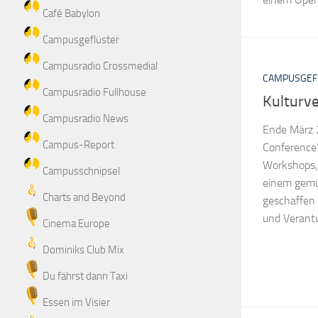
Café Babylon
Campusgeflüster
Campusradio Crossmedial
CAMPUSGEF
Campusradio Fullhouse
Kulturv
Campusradio News
Ende März 
Campus-Report
Conference“
Workshops, 
Campusschnipsel
einem gemü
Charts and Beyond
geschaffen 
und Verant
Cinema Europe
Dominiks Club Mix
Du fährst dann Taxi
Essen im Visier