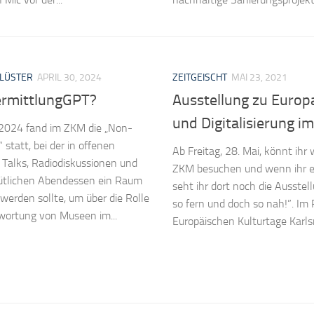
LÜSTER
APRIL 30, 2024
ZEITGEISCHT
MAI 23, 2021
ermittlungGPT?
Ausstellung zu Europ
und Digitalisierung 
2024 fand im ZKM die „Non-
 statt, bei der in offenen
Ab Freitag, 28. Mai, könnt ihr
Talks, Radiodiskussionen und
ZKM besuchen und wenn ihr eu
tlichen Abendessen ein Raum
seht ihr dort noch die Ausstel
werden sollte, um über die Rolle
so fern und doch so nah!”. I
wortung von Museen im...
Europäischen Kulturtage Karlsr