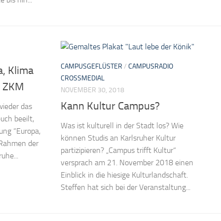
CAMPUSGEFLÜSTER
/
CAMPUSRADIO
a, Klima
CROSSMEDIAL
im ZKM
NOVEMBER 30, 2018
Kann Kultur Campus?
 wieder das
ch beeilt,
Was ist kulturell in der Stadt los? Wie
lung “Europa,
können Studis an Karlsruher Kultur
m Rahmen der
partizipieren? „Campus trifft Kultur“
uhe...
versprach am 21. November 2018 einen
Einblick in die hiesige Kulturlandschaft.
Steffen hat sich bei der Veranstaltung...