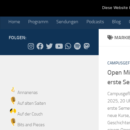
Home
Programm
Sendungen
Podcasts
Blog
Cr
Diese Website 
Skip to content
Home
Programm
Sendungen
Podcasts
Blog
FOLGEN:
MARKI
CAMPUSGEF
Open Mi
erste S
Annanenas
Campusgefl
2025, 20 U
Auf alten Saiten
erste Seme
Auf der Couch
neue Kurse
Geschichte
Bits and Pieces
einem Open 