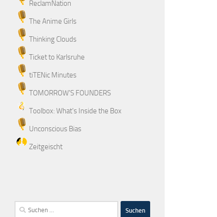
ReclamNation
The Anime Girls
Thinking Clouds
Ticket to Karlsruhe
tiTENic Minutes
TOMORROW'S FOUNDERS
Toolbox: What's Inside the Box
Unconscious Bias
Zeitgeischt