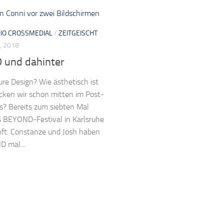
IO CROSSMEDIAL
/
ZEITGEISCHT
, 2018
und dahinter
ure Design? Wie ästhetisch ist
cken wir schon mitten im Post-
s? Bereits zum siebten Mal
s BEYOND-Festival in Karlsruhe
nft. Constanze und Josh haben
D mal...