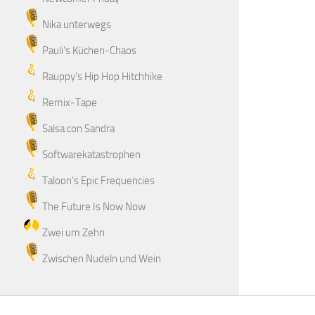
Nika unterwegs
Pauli's Küchen-Chaos
Rauppy’s Hip Hop Hitchhike
Remix-Tape
Salsa con Sandra
Softwarekatastrophen
Taloon’s Epic Frequencies
The Future Is Now Now
Zwei um Zehn
Zwischen Nudeln und Wein