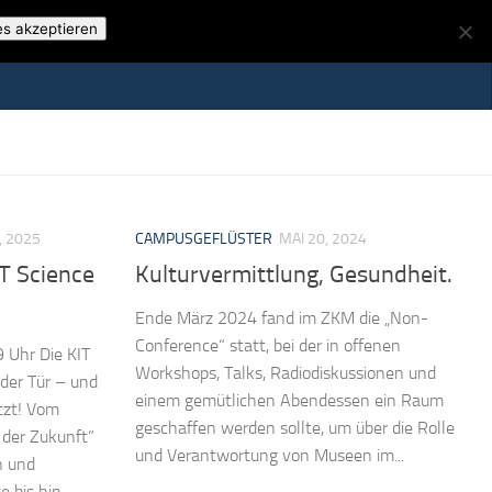
es akzeptieren
, 2025
CAMPUSGEFLÜSTER
MAI 20, 2024
T Science
Kulturvermittlung, Gesundheit.
Ende März 2024 fand im ZKM die „Non-
Conference“ statt, bei der in offenen
9 Uhr Die KIT
Workshops, Talks, Radiodiskussionen und
der Tür – und
einem gemütlichen Abendessen ein Raum
tzt! Vom
geschaffen werden sollte, um über die Rolle
der Zukunft”
und Verantwortung von Museen im...
n und
 bis hin...