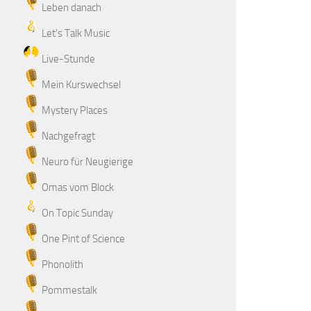
Leben danach
Let's Talk Music
Live-Stunde
Mein Kurswechsel
Mystery Places
Nachgefragt
Neuro für Neugierige
Omas vom Block
On Topic Sunday
One Pint of Science
Phonolith
Pommestalk