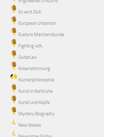
Engineered Unicorns
Es wird Zeit!
European Urbanism
Evelyns Märchenstunde
Fighting 40%
GuitarLeo
Krisenstimmung
Küchenphilosophie
Kunst in Karlsruhe
Kunst und Köpfe
Mystery Biography
New Waves
Newcomer Friday