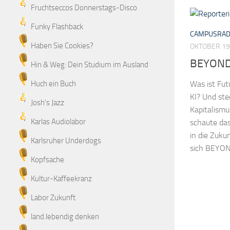
Fruchtseccos Donnerstags-Disco
Funky Flashback
CAMPUSRAD
Haben Sie Cookies?
OKTOBER 19
BEYOND 
Hin & Weg: Dein Studium im Ausland
Was ist Fut
Huch ein Buch
KI? Und ste
Josh's Jazz
Kapitalismu
Karlas Audiolabor
schaute da
in die Zuku
Karlsruher Underdogs
sich BEYON
Kopfsache
Kultur-Kaffeekranz
Labor Zukunft
land.lebendig denken