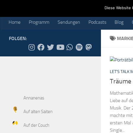
Home
Programm
Sendungen
Podcasts
Blog
Cr
Diese Website 
Skip to content
Home
Programm
Sendungen
Podcasts
Blog
FOLGEN:
MARKI
LET'S TALK 
Träume l
Mathematik 
Annanenas
Liebe auf d
Musik. Der 
Auf alten Saiten
machte mit
ersten Mal 
Auf der Couch
Single...