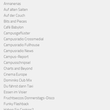
Annanenas
Auf alten Saiten
Auf der Couch
Bits and Pieces
Café Babylon
Campusgeflüster
Campusradio Crossmedial
Campusradio Fullhouse
Campusradio News
Campus-Report
Campusschnipsel
Charts and Beyond
Cinema Europe
Dominiks Club Mix
Du fährst dann Taxi
Essen im Visier
Fruchtseccos Donnerstags-Disco
Funky Flashback
Haben Sie Cookies?