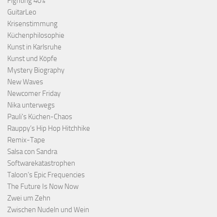
Fighting 40%
GuitarLeo
Krisenstimmung
Küchenphilosophie
Kunst in Karlsruhe
Kunst und Köpfe
Mystery Biography
New Waves
Newcomer Friday
Nika unterwegs
Pauli's Küchen-Chaos
Rauppy’s Hip Hop Hitchhike
Remix-Tape
Salsa con Sandra
Softwarekatastrophen
Taloon’s Epic Frequencies
The Future Is Now Now
Zwei um Zehn
Zwischen Nudeln und Wein