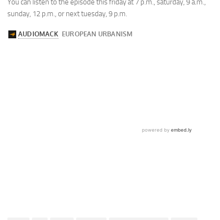
You can listen to the episode this friday at 7 p.m., saturday, 9 a.m.,
sunday, 12 p.m., or next tuesday, 9 p.m.