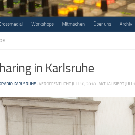
Crossmedial
Workshops
Mitmachen
Über uns
Archiv
DE
haring in Karlsruhe
RADIO KARLSRUHE
· VERÖFFENTLICHT
JULI 10, 2018
· AKTUALISIERT
JULI 