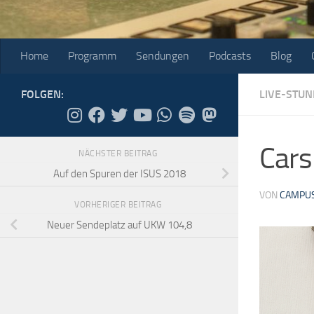
Home
Programm
Sendungen
Podcasts
Blog
FOLGEN:
LIVE-STUN
Cars
NÄCHSTER BEITRAG
Auf den Spuren der ISUS 2018
VON
CAMPUS
VORHERIGER BEITRAG
Neuer Sendeplatz auf UKW 104,8