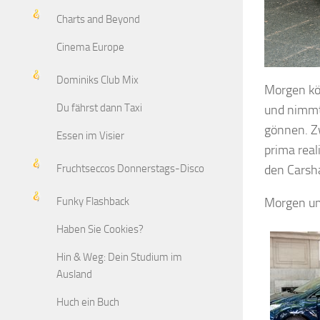
Charts and Beyond
Cinema Europe
Dominiks Club Mix
Morgen kö
Du fährst dann Taxi
und nimmt
gönnen. Zw
Essen im Visier
prima real
den Carsha
Fruchtseccos Donnerstags-Disco
Morgen um
Funky Flashback
Haben Sie Cookies?
Hin & Weg: Dein Studium im
Ausland
Huch ein Buch