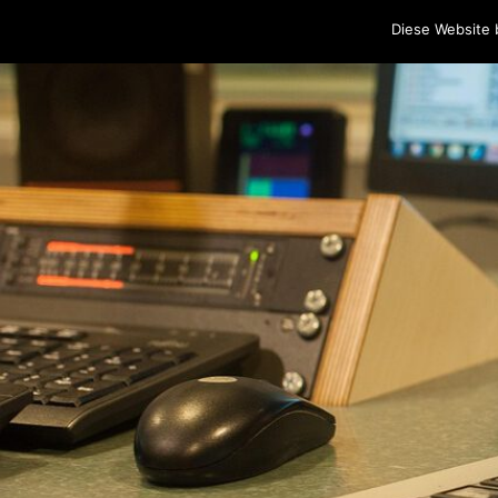
Home
Programm
Sendungen
Podcasts
Blog
Cr
Diese Website 
Skip to content