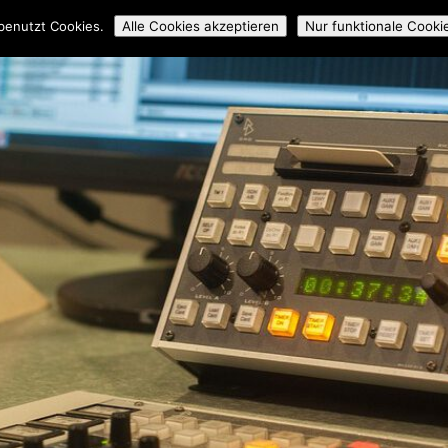
ossmedial
Workshops
Mitmachen
Über uns
Archiv
benutzt Cookies.
Alle Cookies akzeptieren
Nur funktionale Cooki