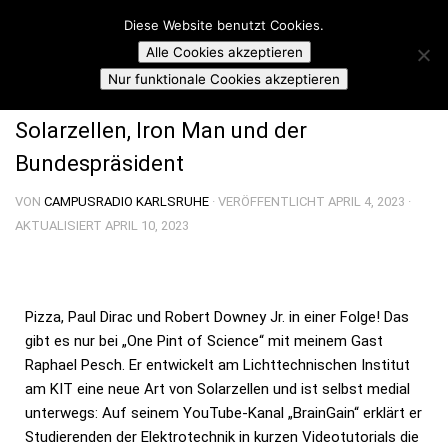
Campusradio Karlsruhe
Diese Website benutzt Cookies.
Skip to content
Alle Cookies akzeptieren
ONE PINT OF SCIENCE
Nur funktionale Cookies akzeptieren
Solarzellen, Iron Man und der
Bundespräsident
VON
CAMPUSRADIO KARLSRUHE
· VERÖFFENTLICHT
APRIL 4, 2023
·
AKTUALISIERT
APRIL 10, 2023
Pizza, Paul Dirac und Robert Downey Jr. in einer Folge! Das
gibt es nur bei „One Pint of Science“ mit meinem Gast
Raphael Pesch. Er entwickelt am Lichttechnischen Institut
am KIT eine neue Art von Solarzellen und ist selbst medial
unterwegs: Auf seinem YouTube-Kanal „BrainGain“ erklärt er
Studierenden der Elektrotechnik in kurzen Videotutorials die