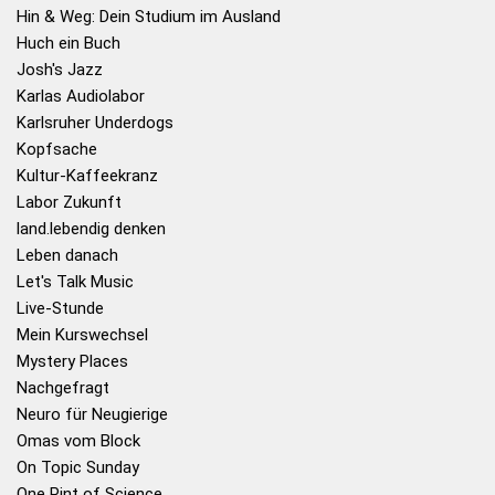
Hin & Weg: Dein Studium im Ausland
Huch ein Buch
Josh's Jazz
Karlas Audiolabor
Karlsruher Underdogs
Kopfsache
Kultur-Kaffeekranz
Labor Zukunft
land.lebendig denken
Leben danach
Let's Talk Music
Live-Stunde
Mein Kurswechsel
Mystery Places
Nachgefragt
Neuro für Neugierige
Omas vom Block
On Topic Sunday
One Pint of Science