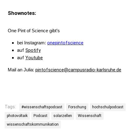
Shownotes:
One Pint of Science gibt’s
bei Instagram:
onepintofscience
auf
Spotify
auf
Youtube
Mail an Julia:
pintofscience@campusradio-karlsruhe.de
Tags:
#wissenschaftspodcast
Forschung
hochschulpodcast
photovoltaik
Podcast
solarzellen
Wissenschaft
wissenschaftskommunikation