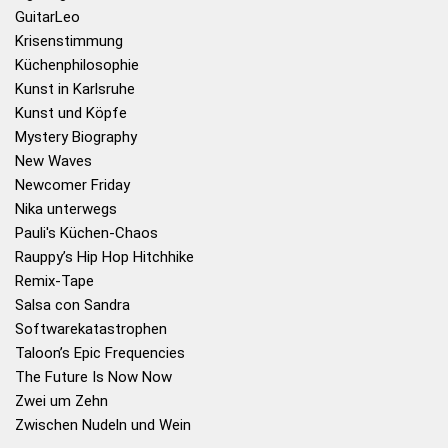
GuitarLeo
Krisenstimmung
Küchenphilosophie
Kunst in Karlsruhe
Kunst und Köpfe
Mystery Biography
New Waves
Newcomer Friday
Nika unterwegs
Pauli's Küchen-Chaos
Rauppy’s Hip Hop Hitchhike
Remix-Tape
Salsa con Sandra
Softwarekatastrophen
Taloon’s Epic Frequencies
The Future Is Now Now
Zwei um Zehn
Zwischen Nudeln und Wein