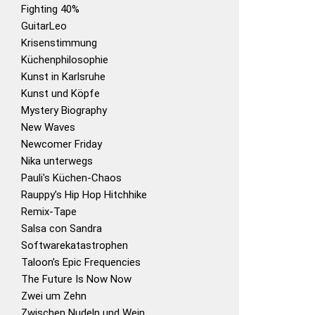
Fighting 40%
GuitarLeo
Krisenstimmung
Küchenphilosophie
Kunst in Karlsruhe
Kunst und Köpfe
Mystery Biography
New Waves
Newcomer Friday
Nika unterwegs
Pauli's Küchen-Chaos
Rauppy’s Hip Hop Hitchhike
Remix-Tape
Salsa con Sandra
Softwarekatastrophen
Taloon’s Epic Frequencies
The Future Is Now Now
Zwei um Zehn
Zwischen Nudeln und Wein