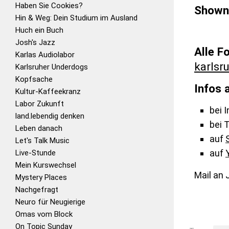
Haben Sie Cookies?
Shown
Hin & Weg: Dein Studium im Ausland
Huch ein Buch
Josh's Jazz
Alle F
Karlas Audiolabor
karlsr
Karlsruher Underdogs
Kopfsache
Infos
Kultur-Kaffeekranz
Labor Zukunft
bei 
land.lebendig denken
bei 
Leben danach
auf
Let's Talk Music
auf
Live-Stunde
Mein Kurswechsel
Mail an 
Mystery Places
Nachgefragt
Neuro für Neugierige
Omas vom Block
On Topic Sunday