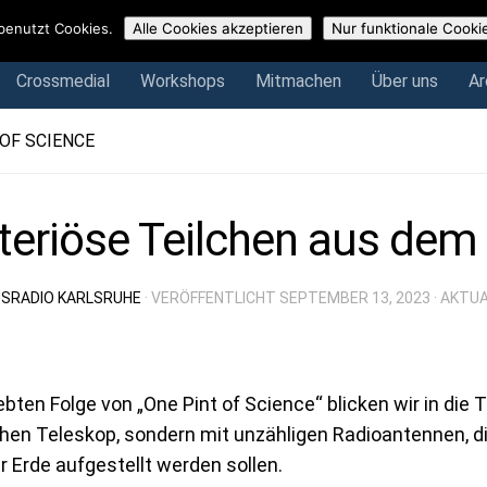
Crossmedial
Workshops
Mitmachen
Über uns
Arch
benutzt Cookies.
Alle Cookies akzeptieren
Nur funktionale Cooki
Crossmedial
Workshops
Mitmachen
Über uns
Ar
 OF SCIENCE
eriöse Teilchen aus dem
SRADIO KARLSRUHE
· VERÖFFENTLICHT
SEPTEMBER 13, 2023
· AKTU
iebten Folge von „One Pint of Science“ blicken wir in die
chen Teleskop, sondern mit unzähligen Radioantennen, 
r Erde aufgestellt werden sollen.