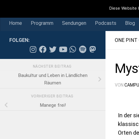
Home
Programm
Sendungen
Podcasts
Blog
Diese Website 
Skip to content
Home
Programm
Sendungen
Podcasts
Blog
FOLGEN:
ONE PINT
Myst
NÄCHSTER BEITRAG
Baukultur und Leben in Ländlichen
Räumen
VON
CAMPU
VORHERIGER BEITRAG
Manege frei!
In der s
klassis
Orten de