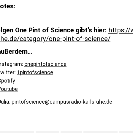
otes:
olgen One
Pint of Science gibt’s hier:
https:/
uhe.de/category/one-pint-of-science/
 außerdem…
Instagram:
onepintofscience
Twitter:
1pintofscience
Spotify
Youtube
Julia:
pintofscience@campusradio-karlsruhe.de