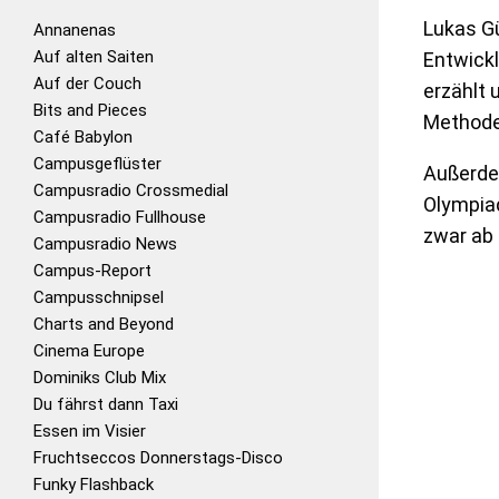
Lukas Gü
Annanenas
Auf alten Saiten
Entwickl
Auf der Couch
erzählt 
Bits and Pieces
Methode
Café Babylon
Campusgeflüster
Außerdem
Campusradio Crossmedial
Olympiad
Campusradio Fullhouse
zwar ab 
Campusradio News
Campus-Report
Campusschnipsel
Charts and Beyond
Cinema Europe
Dominiks Club Mix
Du fährst dann Taxi
Essen im Visier
Fruchtseccos Donnerstags-Disco
Funky Flashback