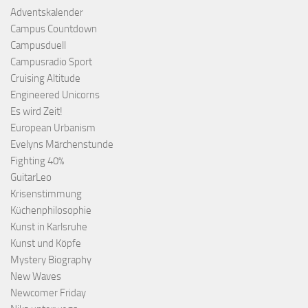
Adventskalender
Campus Countdown
Campusduell
Campusradio Sport
Cruising Altitude
Engineered Unicorns
Es wird Zeit!
European Urbanism
Evelyns Märchenstunde
Fighting 40%
GuitarLeo
Krisenstimmung
Küchenphilosophie
Kunst in Karlsruhe
Kunst und Köpfe
Mystery Biography
New Waves
Newcomer Friday